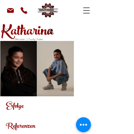
Katharina
T.F.Monster | Funky Feets
Erfolge
Referenzen