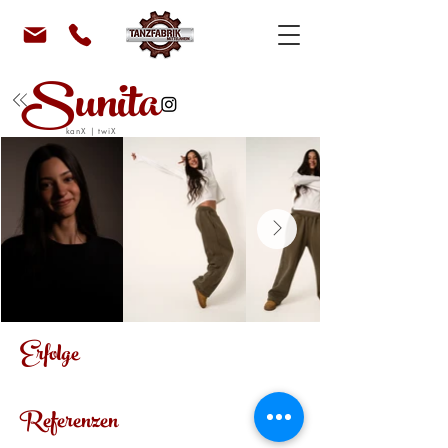
Sunita
kanX | twiX
Erfolge
Referenzen